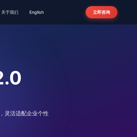
关于我们
English
立即咨询
档
整合·智能体
全景寻才
倍聊 - AI 招聘智能体
对话式 Agent 全网匹配人才
自查
系统·开箱即用
.0
倍罗智能招聘系统2.0
开箱即用，支持源代码交付
付，灵活适配企业个性