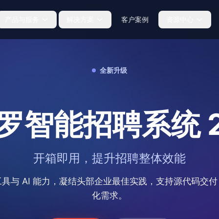
产品与服务
解决方案
客户案例
资源中心
解决方案总览
产品技术文
甄选·面试与筛选
方案总览与实施方法论
全新升级
文章干货
套件
初见 -
面试助手
AI 面试官
降本增效方案
利器
让每场面试专业高效
50-500人，快速见效
招聘健康度
盘活·资产利用
罗智能招聘系统 2
基建赋能方案
全景 AI 人才库
500人以上，人才数据主权
大脑
人才资产的智能底座
招聘产能突破方案
开箱即用，提升招聘整体效能
猎头/RPO/招聘服务企业
具与 AI 能力，凝结头部企业最佳实践，支持源代码交
内招活水解决方案
AI推荐与流程闭环激活组织潜能
化需求。